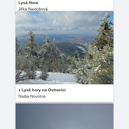
Lysá Hora
Jiřka Niedobová
z Lysé hory na Ostravici
Nadia Novotná