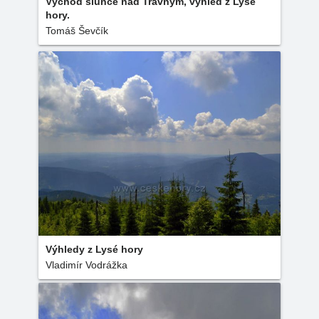
Východ slunce nad Travným, výhled z Lysé
hory.
Tomáš Ševčík
Výhledy z Lysé hory
Vladimír Vodrážka