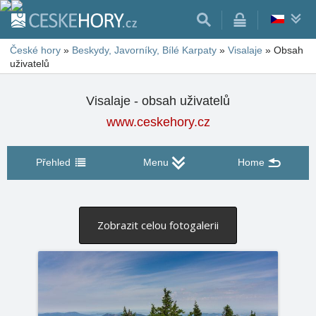
České hory
»
Beskydy, Javorníky, Bílé Karpaty
»
Visalaje
»
Obsah
uživatelů
Visalaje - obsah uživatelů
www.ceskehory.cz
Přehled
Menu
Home
Zobrazit celou fotogalerii